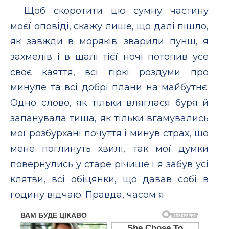
Щоб скоротити цю сумну частину
моєї оповіді, скажу лише, що далі пішло,
як завжди в моряків: зварили пунш, я
захмелів і в шалі тієї ночі потопив усе
своє каяття, всі гіркі роздуми про
минуле та всі добрі плани на майбутнє.
Одно слово, як тільки вляглася буря й
запанувала тиша, як тільки вгамувались
мої розбурхані почуття і минув страх, що
мене поглинуть хвилі, так мої думки
повернулись у старе річище і я забув усі
клятви, всі обіцянки, що давав собі в
годину відчаю. Правда, часом я