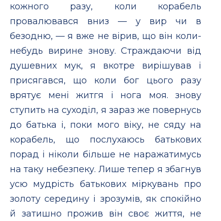
кожного разу, коли корабель
провалювався вниз — у вир чи в
безодню, — я вже не вірив, що він коли-
небудь вирине знову. Страждаючи від
душевних мук, я вкотре вирішував і
присягався, що коли бог цього разу
врятує мені житгя і нога моя. знову
ступить на суходіл, я зараз же повернусь
до батька і, поки мого віку, не сяду на
корабель, що послухаюсь батькових
порад і ніколи більше не наражатимусь
на таку небезпеку. Лише тепер я збагнув
усю мудрість батькових міркувань про
золоту середину і зрозумів, як спокійно
й затишно прожив він своє життя, не