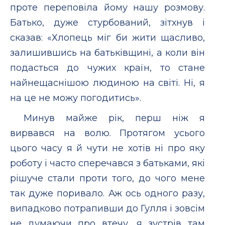
проте переповіла йому нашу розмову.
Батько, дуже стурбований, зітхнув і
сказав: «Хлопець міг би жити щасливо,
залишившись на батьківщині, а коли він
подасться до чужих країн, то стане
найнещаснішою людиною на світі. Ні, я
на це не можу погодитись».
Минув майже рік, перш ніж я
вирвався на волю. Протягом усього
цього часу я й чути не хотів ні про яку
роботу і часто сперечався з батьками, які
рішуче стали проти того, до чого мене
так дуже поривало. Аж ось одного разу,
випадково потрапивши до Гулля і зовсім
не думаючи про втечу, я зустрів там