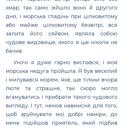
хмар; так само зійшло воно й другого
дня, і морська гладінь при цілковитому
або майже цілковитому безвітрі, вся
залита його сяйвом, являла собою
чудове видовище, якого я ще ніколи не
бачив.
Уночі я дуже гарно виспався, і моя
морська недуга пройшла. Я був веселий
і милувався морем, яке, ще тільки вчора
люте та страшне, так скоро могло
вгамуватись і прибрати такого чудового
вигляду. І тут, немов навмисне для того,
щоб зруйнувати мої добрі наміри, до
мене підійшов приятель, який підбив