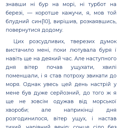
знавши ні бур на морі, ні турбот на
березі, — коротше кажучи, я, мов той
блудний син{10}, вирішив, розкаявшись,
повернутися додому.
Цих розсудливих, тверезих думок
вистачило мені, поки лютувала буря ї
навіть ще на деякий час. Але наступного
дня вітер почав ущухати, хвилі
поменшали, і я став потроху звикати до
моря. Однак увесь цей день настрій у
мене був дуже серйозний, до того ж я
ще не зовсім одужав від морської
хвороби; але наприкінці дня
розгодинилося, вітер ущух, і настав
тихий, чарівний вечір; сонце сіло без