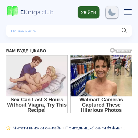
E
Kniga
.club
Увійти
Читати книжки он-лайн
»
Пригодницькі книги 🏞️🌲🌊
» Робінзон Крузо