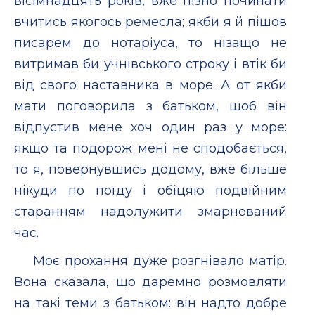
вісімнадцять років, вже пізно починати
вчитись якогось ремесла; якби я й пішов
писарем до нотаріуса, то нізащо не
витримав би учнівського строку і втік би
від свого наставника в море. А от якби
мати поговорила з батьком, щоб він
відпустив мене хоч один раз у море:
якщо та подорож мені не сподобається,
то я, повернувшись додому, вже більше
нікуди по поїду і обіцяю подвійним
старанням надолужити змарнований
час.
Моє прохання дуже розгнівало матір.
Вона сказала, що даремно розмовляти
на такі теми з батьком: він надто добре