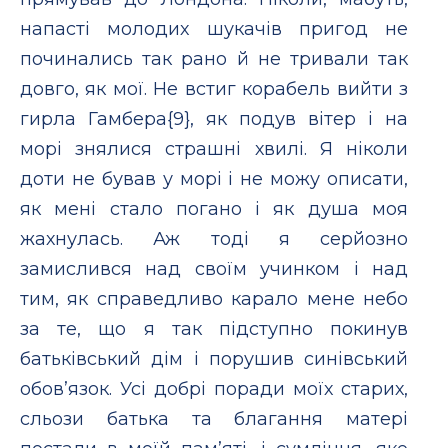
напасті молодих шукачів пригод не
починались так рано й не тривали так
довго, як мої. Не встиг корабель вийти з
гирла Гамбера{9}, як подув вітер і на
морі знялися страшні хвилі. Я ніколи
доти не бував у морі і не можу описати,
як мені стало погано і як душа моя
жахнулась. Аж тоді я серйозно
замислився над своїм учинком і над
тим, як справедливо карало мене небо
за те, що я так підступно покинув
батьківський дім і порушив синівський
обов’язок. Усі добрі поради моїх старих,
сльози батька та благання матері