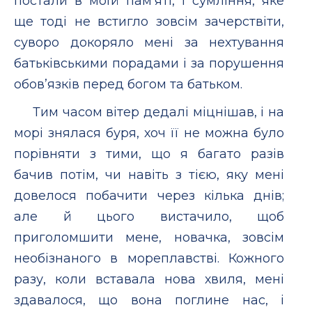
постали в моїй пам’яті, і сумління, яке
ще тоді не встигло зовсім зачерствіти,
суворо докоряло мені за нехтування
батьківськими порадами і за порушення
обов’язків перед богом та батьком.
Тим часом вітер дедалі міцнішав, і на
морі знялася буря, хоч її не можна було
порівняти з тими, що я багато разів
бачив потім, чи навіть з тією, яку мені
довелося побачити через кілька днів;
але й цього вистачило, щоб
приголомшити мене, новачка, зовсім
необізнаного в мореплавстві. Кожного
разу, коли вставала нова хвиля, мені
здавалося, що вона поглине нас, і