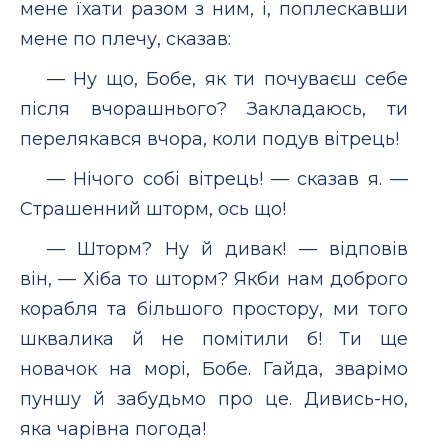
мене їхати разом з ним, і, поплескавши
мене по плечу, сказав:
— Ну що, Бобе, як ти почуваєш себе
після вчорашнього? Закладаюсь, ти
перелякався вчора, коли подув вітрець!
— Нічого собі вітрець! — сказав я. —
Страшенний шторм, ось що!
— Шторм? Ну й дивак! — відповів
він, — Хіба то шторм? Якби нам доброго
корабля та більшого простору, ми того
шквалика й не помітили б! Ти ще
новачок на морі, Бобе. Гайда, зварімо
пуншу й забудьмо про це. Дивись-но,
яка чарівна погода!