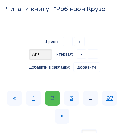
Читати книгу - "Робінзон Крузо"
Шрифт:
-
+
Інтервал:
-
+
Добавити в закладку:
Добавити
1
2
3
...
97