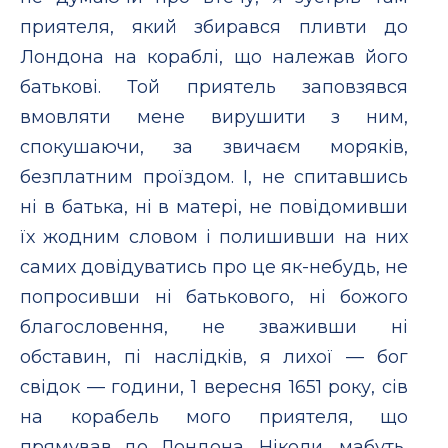
приятеля, який збирався пливти до
Лондона на кораблі, що належав його
батькові. Той приятель заповзявся
вмовляти мене вирушити з ним,
спокушаючи, за звичаєм моряків,
безплатним проїздом. І, не спитавшись
ні в батька, ні в матері, не повідомивши
їх жодним словом і полишивши на них
самих довідуватись про це як-небудь, не
попросивши ні батькового, ні божого
благословення, не зваживши ні
обставин, пі наслідків, я лихої — бог
свідок — години, 1 вересня 1651 року, сів
на корабель мого приятеля, що
прямував до Лондона. Ніколи, мабуть,