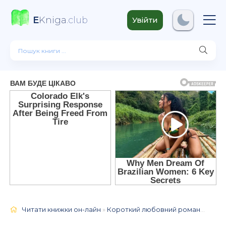
E
Kniga
.club
Увійти
Читати книжки он-лайн
»
Короткий любовний роман 💔❤️📖
»