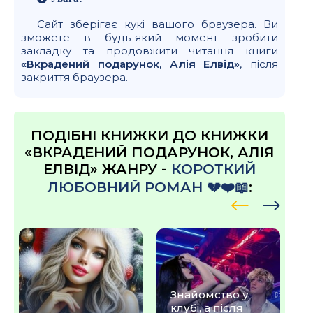
Сайт зберігає кукі вашого браузера. Ви
зможете в будь-який момент зробити
закладку та продовжити читання книги
«Вкрадений подарунок, Алія Елвід»
, після
закриття браузера.
ПОДІБНІ КНИЖКИ ДО КНИЖКИ
«ВКРАДЕНИЙ ПОДАРУНОК, АЛІЯ
ЕЛВІД» ЖАНРУ -
КОРОТКИЙ
ЛЮБОВНИЙ РОМАН 💔❤️📖
:
Знайомство у
клубі, а після