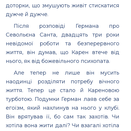
доторки, що змушують живіт стискатися
дужче й дужче.
Після розповіді Германа про
Севольєна Санта, двадцять три роки
невідомої роботи та безперервного
життя, він думав, що Карен втече від
нього, як від божевільного психопата.
Але тепер не лише він мусить
наодинці розділяти потребу вічного
життя. Тепер це стало й Кареновою
турботою. Подумки Герман лаяв себе за
егоїзм, який нахлинув на нього у клубі.
Він врятував її, бо сам так захотів. Чи
хотіла вона жити далі? Чи взагалі хотіла