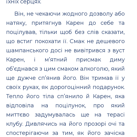
їхніх серцях.
Він, не чекаючи жодного дозволу або
натяку, притягнув Карен до себе та
поцілував, тільки щоб без слів сказати,
що встиг покохати її. Смак не дешевого
шампанського досі не вивітрився з вуст
Карен, і м’ятний присмак диму
об’єднався з цим смаком алкоголю, який
ще дужче сп’янив його. Він тримав її у
своїх руках, як дорогоцінний подарунок.
Тепло його тіла сп’янило й Карен, яка
відповіла на поцілунок, про який
миттєво задумувалась ще на терасі
клубу. Дивлячись на його прозорі очі та
спостерігаючи за тим, як його зачіска