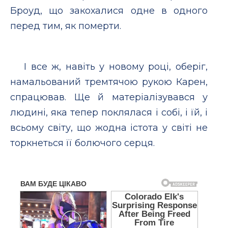
Броуд, що закохалися одне в одного
перед тим, як померти.
І все ж, навіть у новому році, оберіг,
намальований тремтячою рукою Карен,
спрацював. Ще й матеріалізувався у
людині, яка тепер поклялася і собі, і їй, і
всьому світу, що жодна істота у світі не
торкнеться її болючого серця.