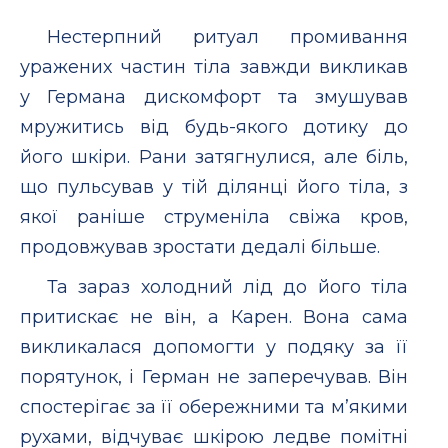
Нестерпний ритуал промивання
уражених частин тіла завжди викликав
у Германа дискомфорт та змушував
мружитись від будь-якого дотику до
його шкіри. Рани затягнулися, але біль,
що пульсував у тій ділянці його тіла, з
якої раніше струменіла свіжа кров,
продовжував зростати дедалі більше.
Та зараз холодний лід до його тіла
притискає не він, а Карен. Вона сама
викликалася допомогти у подяку за її
порятунок, і Герман не заперечував. Він
спостерігає за її обережними та м’якими
рухами, відчуває шкірою ледве помітні