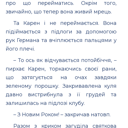
про що перейматись. Окрім того,
звичайно, що тепер вона живий мрець.
Та Карен і не переймається. Вона
підіймається з підлоги за допомогою
рук Германа та вчіплюється пальцями у
його плечі.
– То ось як відчувається потойбіччя, –
пирхає Карен, торкаючись своєї рани,
що затягується на очах завдяки
зеленому порошку. Закривавлена куля
давно вистрибнула з її грудей та
залишилась на підлозі клубу.
– З Новим Роком! – закричав натовп.
Разом з криком загуділа святкова