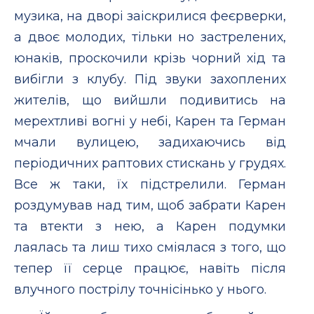
музика, на дворі заіскрилися феєрверки,
а двоє молодих, тільки но застрелених,
юнаків, проскочили крізь чорний хід та
вибігли з клубу. Під звуки захоплених
жителів, що вийшли подивитись на
мерехтливі вогні у небі, Карен та Герман
мчали вулицею, задихаючись від
періодичних раптових стискань у грудях.
Все ж таки, їх підстрелили. Герман
роздумував над тим, щоб забрати Карен
та втекти з нею, а Карен подумки
лаялась та лиш тихо сміялася з того, що
тепер її серце працює, навіть після
влучного пострілу точнісінько у нього.