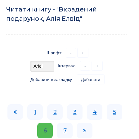
Читати книгу - "Вкрадений
подарунок, Алія Елвід"
Шрифт:
-
+
Інтервал:
-
+
Добавити в закладку:
Добавити
1
2
3
4
5
6
7