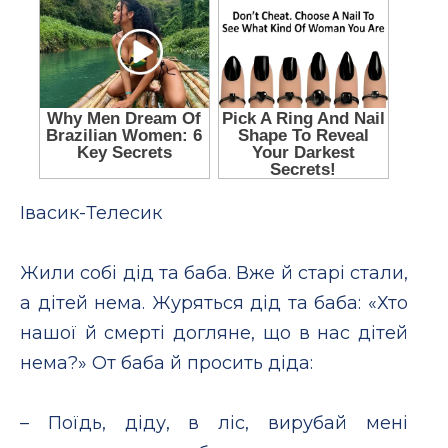
Iвасик-Телесик
Жили собі дід та баба. Вже й старі стали,
а дітей нема. Журяться дід та баба: «Хто
нашої й смерті догляне, що в нас дітей
нема?» От баба й просить діда:
– Поїдь, діду, в ліс, вирубай мені