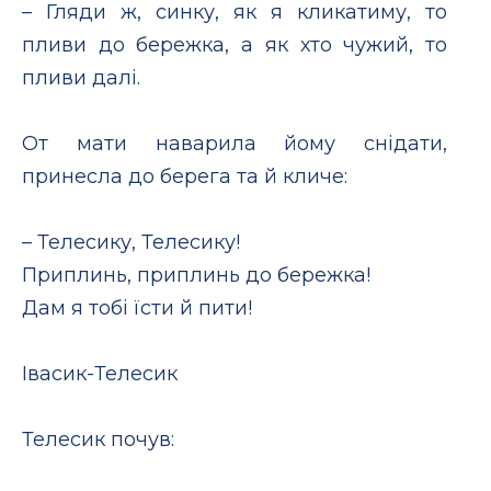
– Гляди ж, синку, як я кликатиму, то
пливи до бережка, а як хто чужий, то
пливи далі.
От мати наварила йому снідати,
принесла до берега та й кличе:
– Телесику, Телесику!
Приплинь, приплинь до бережка!
Дам я тобі їсти й пити!
Iвасик-Телесик
Телесик почув: