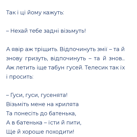
Так і ці йому кажуть:
– Нехай тебе задні візьмуть!
А явір аж тріщить. Відпочинуть змії – та й
знову гризуть, відпочинуть – та й знов...
Аж летить іще табун гусей. Телесик так їх
і просить:
– Гуси, гуси, гусенята!
Візьміть мене на крилята
Та понесіть до батенька,
А в батенька – їсти й пити,
Ще й хороше походити!