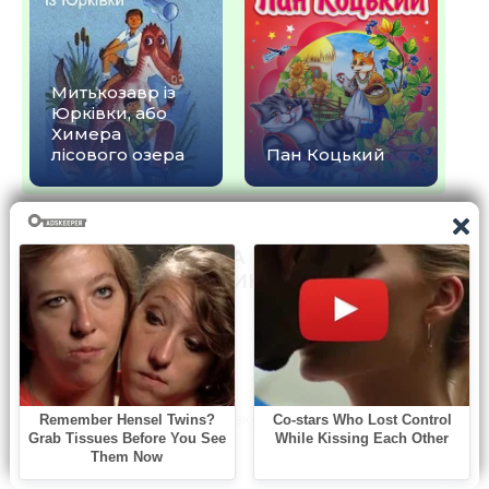
Митькозавр із
Юрківки, або
Химера
лісового озера
Пан Коцький
КОМЕНТАРІ ТА ВІДГУКИ (0) ДО
КНИГИ "ІВАСИК-ТЕЛЕСИК"