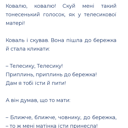
Ковалю, ковалю! Скуй мені такий
тонесенький голосок, як у телесикової
матері!
Коваль і скував. Вона пішла до бережка
й стала кликати:
– Телесику, Телесику!
Приплинь, приплинь до бережка!
Дам я тобі їсти й пити!
А він думав, що то мати:
– Ближче, ближче, човнику, до бережка,
– то ж мені матінка їсти принесла!