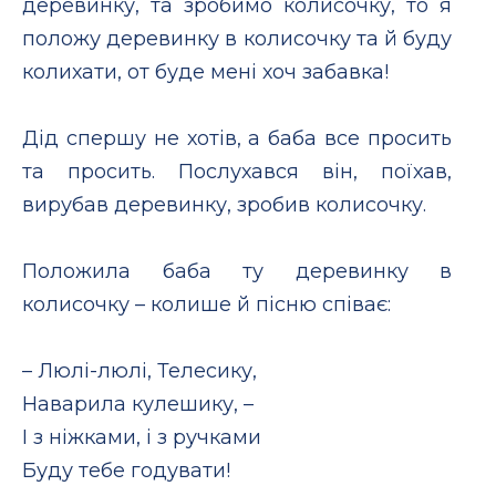
деревинку, та зробимо колисочку, то я
положу деревинку в колисочку та й буду
колихати, от буде мені хоч забавка!
Дід спершу не хотів, а баба все просить
та просить. Послухався він, поїхав,
вирубав деревинку, зробив колисочку.
Положила баба ту деревинку в
колисочку – колише й пісню співає:
– Люлі-люлі, Телесику,
Наварила кулешику, –
І з ніжками, і з ручками
Буду тебе годувати!