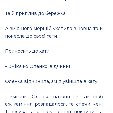
Та й приплив до бережка.
А змія його мерщій ухопила з човна та й
понесла до своєї хати.
Приносить до хати:
– Зміючко Оленко, відчини!
Оленка відчинила, змія увійшла в хату.
– Зміючко Оленко, натопи піч так, щоб
аж каміння розпадалося, та спечи мені
Телесика, а я піду гостей покличу, та