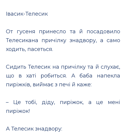
Iвасик-Телесик
От гусеня принесло та й посадовило
Телесикана причілку знадвору, а само
ходить, пасеться.
Сидить Телесик на причілку та й слухає,
що в хаті робиться. А баба напекла
пиріжків, виймає з печі й каже:
– Це тобі, діду, пиріжок, а це мені
пиріжок!
А Телесик знадвору: