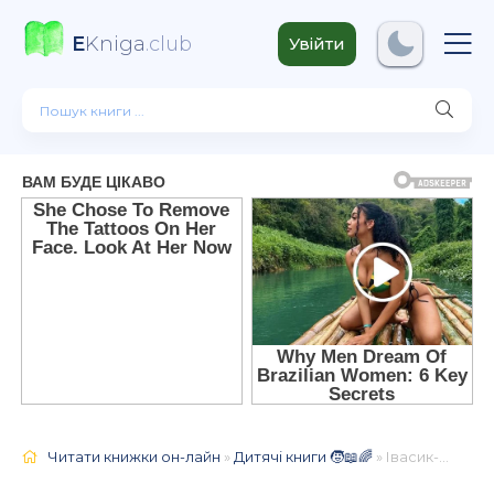
E
Kniga
.club
Увійти
Читати книжки он-лайн
»
Дитячі книги 🧒📖🌈
» Івасик-Телесик