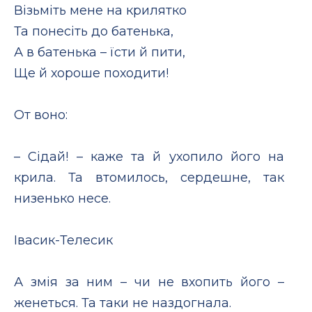
Візьміть мене на крилятко
Та понесіть до батенька,
А в батенька – їсти й пити,
Ще й хороше походити!
От воно:
– Сідай! – каже та й ухопило його на
крила. Та втомилось, сердешне, так
низенько несе.
Iвасик-Телесик
А змія за ним – чи не вхопить його –
женеться. Та таки не наздогнала.