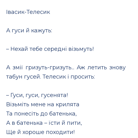
Iвасик-Телесик
А гуси й кажуть:
– Нехай тебе середні візьмуть!
А змії гризуть-гризуть... Аж летить знову
табун гусей. Телесик і просить:
– Гуси, гуси, гусенята!
Візьміть мене на крилята
Та понесіть до батенька,
А в батенька – їсти й пити,
Ще й хороше походити!