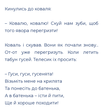
Кинулись до коваля:
– Ковалю, ковалю! Скуй нам зуби, щоб
того явора перегризти!
Коваль і скував. Вони як почали знову...
От-от уже перегризуть. Коли летить
табун гусей. Телесик їх просить:
– Гуси, гуси, гусенята!
Візьміть мене на крилята
Та понесіть до батенька,
А в батенька – їсти й пити,
Ще й хороше походити!