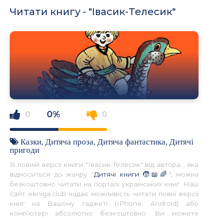
Читати книгу - "Івасик-Телесик"
0%
0
0
Казки
,
Дитяча проза
,
Дитяча фантастика
,
Дитячі
пригоди
В повній версії книги "Івасик-Телесик" від автора , яка
відноситься до жанру "
Дитячі книги 🧒📖🌈
", можна
безкоштовно читати на порталі українських книг. Наш
сайт ekniga.club надає можливість читати повні версії
книг на Вашому гаджеті (IPhone, Android) або
комп’ютері абсолютно безкоштовно. Ви можете