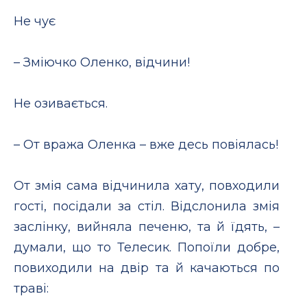
Не чує
– Зміючко Оленко, відчини!
Не озивається.
– От вража Оленка – вже десь повіялась!
От змія сама відчинила хату, повходили
гості, посідали за стіл. Відслонила змія
заслінку, вийняла печеню, та й їдять, –
думали, що то Телесик. Попоїли добре,
повиходили на двір та й качаються по
траві: