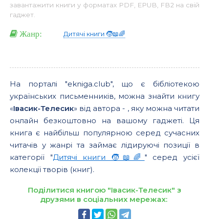
завантажити книги у форматах PDF, EPUB, FB2 на свій
гаджет.
Жанр:
Дитячі книги 🧒📖🌈
На порталі "ekniga.club", що є бібліотекою
українських письменників, можна знайти книгу
«
Івасик-Телесик
» від автора -
, яку можна читати
онлайн безкоштовно на вашому гаджеті. Ця
книга є найбільш популярною серед сучасних
читачів у жанрі та займає лідируючі позиції в
категорії "
Дитячі книги 🧒📖🌈
" серед усієї
колекції творів (книг).
Поділитися книгою "Івасик-Телесик" з
друзями в соціальних мережах: