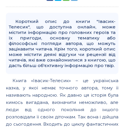
Короткий опис до книги "Івасик-
Телесик", що доступна онлайн, може
містити інформацію про головних героїв та
їх пригоди, основну тематику або
філософські погляди автора, що можуть
зацікавити читача. Крім того, короткий опис
може містити деякі відгуки чи рецензії від
читачів, які вже ознайомилися з книгою, що
дасть більш об'єктивну інформацію про твір.
Книга «Івасик-Телесик» – це українська
казка, у якої немає точного автора, тому її
називають народною. Як давно ця історія була
кимось вигадана, визначити неможливо, але
люди від одного покоління до іншого
розповідали її своїм діточкам. Так вона і дійшла
до сьогодення. Входить до циклу фантастичних