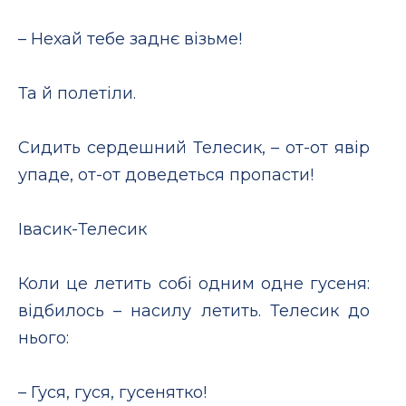
– Нехай тебе заднє візьме!
Та й полетіли.
Сидить сердешний Телесик, – от-от явір
упаде, от-от доведеться пропасти!
Iвасик-Телесик
Коли це летить собі одним одне гусеня:
відбилось – насилу летить. Телесик до
нього:
– Гуся, гуся, гусенятко!