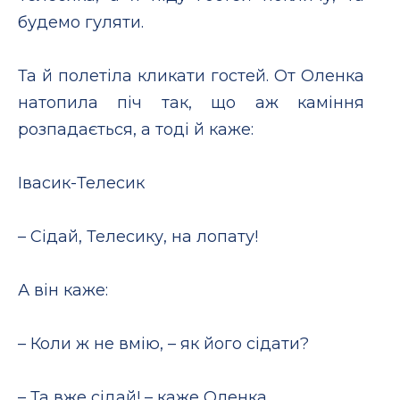
будемо гуляти.
Та й полетіла кликати гостей. От Оленка
натопила піч так, що аж каміння
розпадається, а тоді й каже:
Iвасик-Телесик
– Сідай, Телесику, на лопату!
А він каже:
– Коли ж не вмію, – як його сідати?
– Та вже сідай! – каже Оленка.