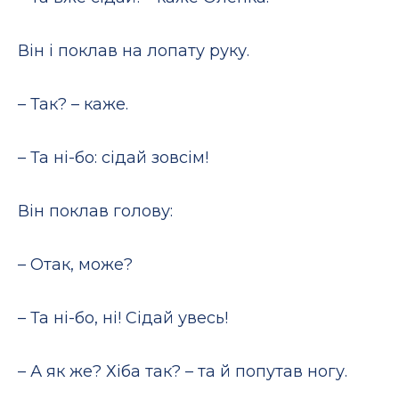
Він і поклав на лопату руку.
– Так? – каже.
– Та ні-бо: сідай зовсім!
Він поклав голову:
– Отак, може?
– Та ні-бо, ні! Сідай увесь!
– А як же? Хіба так? – та й попутав ногу.