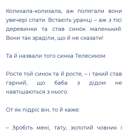
Колихала-колихала, аж полягали вони
увечері спати. Встають уранці – аж з тієї
деревинки та став синок маленький.
Вони так зраділи, що й не сказати!
Та й назвали того синка Телесиком.
Росте той синок та й росте, – і такий став
гарний, що баба з дідом не
навтішаються з нього.
От як підріс він, то й каже:
– Зробіть мені, тату, золотий човник і