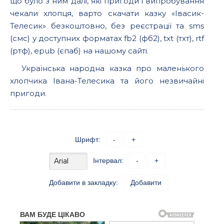
що було з ним далі, які пригоди і випробування
чекали хлопця, варто скачати казку «Івасик-
Телесик» безкоштовно, без реєстрації та sms
(смс) у доступних форматах fb2 (фб2), txt (тхт), rtf
(ртф), epub (єпаб) на нашому сайті.
Українська народна казка про маленького
хлопчика Івана-Телесика та його незвичайні
пригоди.
Шрифт:
-
+
Інтервал:
-
+
Добавити в закладку:
Добавити