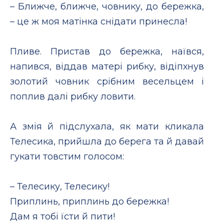
– Ближче, ближче, човнику, до бережка,
– це ж моя матінка снідати принесла!
Пливе. Пристав до бережка, наївся,
напився, віддав матері рибку, відіпхнув
золотий човник срібним весельцем і
поплив далі рибку ловити.
А змія й підслухала, як мати кликала
Телесика, прийшла до берега та й давай
гукати товстим голосом:
– Телесику, Телесику!
Приплинь, приплинь до бережка!
Дам я тобі їсти й пити!