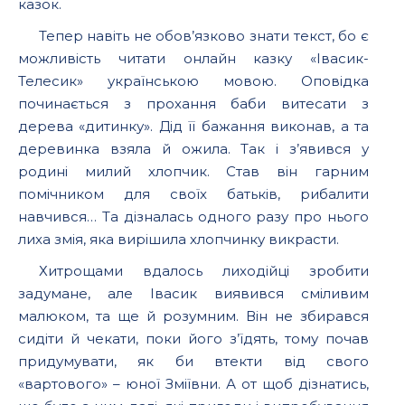
казок.
Тепер навіть не обов’язково знати текст, бо є
можливість читати онлайн казку «Івасик-
Телесик» українською мовою. Оповідка
починається з прохання баби витесати з
дерева «дитинку». Дід її бажання виконав, а та
деревинка взяла й ожила. Так і з’явився у
родині милий хлопчик. Став він гарним
помічником для своїх батьків, рибалити
навчився… Та дізналась одного разу про нього
лиха змія, яка вирішила хлопчинку викрасти.
Хитрощами вдалось лиходійці зробити
задумане, але Івасик виявився сміливим
малюком, та ще й розумним. Він не збирався
сидіти й чекати, поки його з’їдять, тому почав
придумувати, як би втекти від свого
«вартового» – юної Зміївни. А от щоб дізнатись,