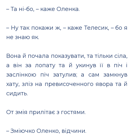
– Та ні-бо, – каже Оленка.
– Ну так покажи ж, – каже Телесик, – бо я
не знаю як.
Вона й почала показувати, та тільки сіла,
а він за лопату та й укинув її в піч і
заслінкою піч затулив; а сам замкнув
хату, зліз на превисоченного явора та й
сидить.
От змія прилітає з гостями.
– Зміючко Оленко, відчини.