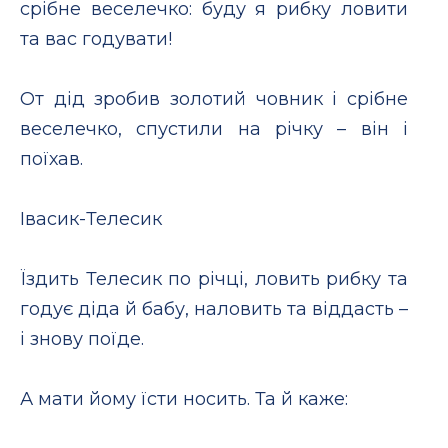
срібне веселечко: буду я рибку ловити
та вас годувати!
От дід зробив золотий човник і срібне
веселечко, спустили на річку – він і
поїхав.
Iвасик-Телесик
Їздить Телесик по річці, ловить рибку та
годує діда й бабу, наловить та віддасть –
і знову поїде.
А мати йому їсти носить. Та й каже: