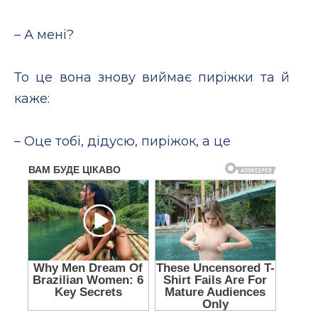
– А мені?
То це вона знову виймає пиріжки та й
каже:
– Оце тобі, дідусю, пиріжок, а це