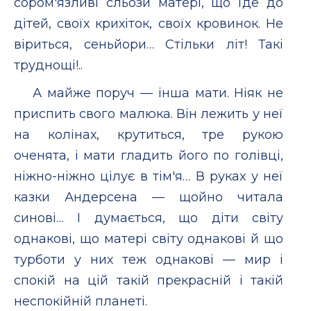
сором'язливi сльози матерi, що їде до
дiтей, своїх крихiток, своїх кровинок. Не
вiриться, сеньйори… Стiльки лiт! Такi
труднощi!..
А майже поруч — iнша мати. Нiяк не
приспить свого малюка. Вiн лежить у неї
на колiнах, крутиться, тре рукою
оченята, i мати гладить його по голiвцi,
нiжно-нiжно цiлує в тiм'я… В руках у неї
казки Андерсена — щойно читала
синовi… I думається, що дiти свiту
однаковi, що матерi свiту однаковi й що
турботи у них теж однаковi — мир i
спокiй на цiй такiй прекраснiй i такiй
неспокiйнiй планетi.