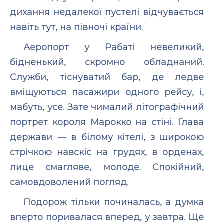
дихання недалекої пустелi вiдчувається
навiть тут, на пiвночi країни.
Аеропорт у Рабатi невеликий,
бiдненький, скромно обладнаний.
Служби, тiснуватий бар, де ледве
вмiщуються пасажири одного рейсу, i,
мабуть, усе. Зате чималий лiтографiчний
портрет короля Марокко на стiнi. Глава
держави — в бiлому кiтелi, з широкою
стрiчкою навскiс на грудях, в орденах,
лице смагляве, молоде. Спокiйний,
самовдоволений погляд.
Подорож тiльки починалась, а думка
вперто поривалася вперед, у завтра. Ще