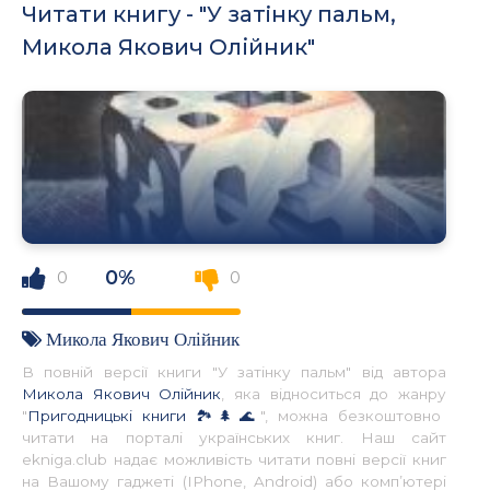
Читати книгу - "У затiнку пальм,
Микола Якович Олійник"
0%
0
0
Микола Якович Олійник
В повній версії книги "У затiнку пальм" від автора
Микола Якович Олійник
, яка відноситься до жанру
"
Пригодницькі книги 🏞️🌲🌊
", можна безкоштовно
читати на порталі українських книг. Наш сайт
ekniga.club надає можливість читати повні версії книг
на Вашому гаджеті (IPhone, Android) або комп’ютері