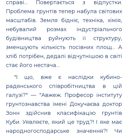
справi… Повертається з вiдпустки.
Проблема грунтiв тепер набула свiтових
масштабiв. Земля бiднiє, технiка, хiмiя,
небувалий розмах iндустрiального
будiвництва руйнують її структуру,
зменшують кiлькiсть посiвних площ… А
хлiб потрiбен, дедалi вiдчутнiшою в свiтi
стає його нестача…
"I що, вже є наслiдки кубино-
радянського спiвробiтництва в цiй
галузi?" — "Авжеж. Професор iнституту
грунтознавства iменi Докучаєва доктор
Зонн здiйснив класифiкацiю грунтiв
Куби. Уявляєте, який це труд?! I яке має
народногосподарське значення?! Чи