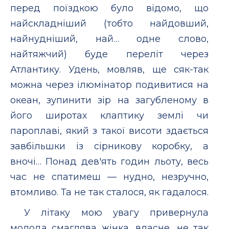
перед поїздкою було вiдомо, що
найскладнiший (тобто найдовший,
найнуднiший, най… одне слово,
найтяжчий) буде перелiт через
Атлантику. Удень, мовляв, ще сяк-так
можна через iлюмiнатор подивитися на
океан, зупинити зiр на загубленому в
його широтах клаптику землi чи
пароплавi, який з такої висоти здається
завбiльшки iз сiрникову коробку, а
вночi… Понад дев'ять годин льоту, весь
час не спатимеш — нудно, незручно,
втомливо. Та не так сталося, як гадалося.
У лiтаку мою увагу привернула
молода смаглява жiнка, власне, не так