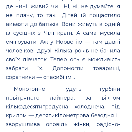
де нинi, живий чи… Нi, нi, не думайте, я
не плачу, то так… Дiтей їй пощастило
вивезти до батькiв. Вони живуть в однiй
iз сусiднiх з Чiлi країн. А сама мусила
емiгрувати. Аж у Норвегiю — там давнi
чоловiковi друзi. Кiлька рокiв не бачила
своїх дiвчаток. Тепер ось є можливiсть
забрати їх. Допомогли товаришi,
соратники — спасибi їм…
Монотонне гудуть турбiни
повiтряного лайнера, за вiкном
кiлькадесятиградусна холоднеча, пiд
крилом — десятикiлометрова безодня i…
зворушлива оповiдь жiнки, радiсно-