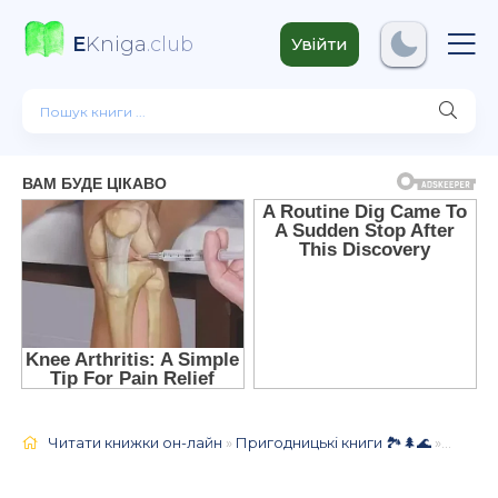
E
Kniga
.club
Увійти
Читати книжки он-лайн
»
Пригодницькі книги 🏞️🌲🌊
» У затiнку пальм, Микола Якович Олійник