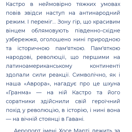
Кастро в неймовiрно тяжких умовах
повiв звiдси наступ на антинародний
режим. I перемiг… Зону гiр, що красивим
вiнцем облямовують пiвденно-схiдне
узбережжя, оголошено нинi природною
та iсторичною пам'яткою. Пам'яткою
народовi, революцiї, що першими на
латиноамериканському континентi
здолали сили реакцiї. Символiчно, як i
наша «Аврора», нагадує про це шхуна
«Гранма» — на нiй Кастро та його
соратники здiйснили свiй героїчний
похiд у революцiю, в iсторiю, i нинi вона
— на вiчнiй стоянцi в Гаванi.
Аеропорт iменi Хосе Мартi лежить за