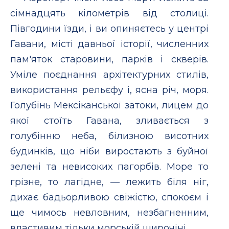
сiмнадцять кiлометрiв вiд столицi.
Пiвгодини їзди, i ви опиняєтесь у центрi
Гавани, мiстi давньої iсторiї, численних
пам'яток старовини, паркiв i скверiв.
Умiле поєднання архiтектурних стилiв,
використання рельєфу i, ясна рiч, моря.
Голубiнь Мексiканської затоки, лицем до
якої стоїть Гавана, зливається з
голубiнню неба, бiлизною висотних
будинкiв, що нiби виростають з буйної
зеленi та невисоких пагорбiв. Море то
грiзне, то лагiдне, — лежить бiля нiг,
дихає бадьорливою свiжiстю, спокоєм i
ще чимось невловним, незбагненним,
властивим тiльки морськiй широчiнi.