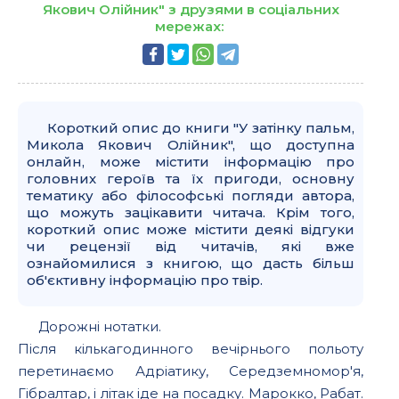
Якович Олійник" з друзями в соціальних
мережах:
Короткий опис до книги "У затiнку пальм,
Микола Якович Олійник", що доступна
онлайн, може містити інформацію про
головних героїв та їх пригоди, основну
тематику або філософські погляди автора,
що можуть зацікавити читача. Крім того,
короткий опис може містити деякі відгуки
чи рецензії від читачів, які вже
ознайомилися з книгою, що дасть більш
об'єктивну інформацію про твір.
Дорожнi нотатки.
Пiсля кiлькагодинного вечiрнього польоту
перетинаємо Адрiатику, Середземномор'я,
Гiбралтар, i лiтак iде на посадку. Марокко, Рабат.