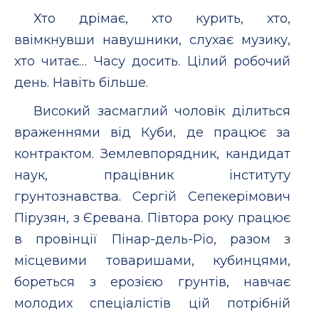
Хто дрiмає, хто курить, хто,
ввiмкнувши навушники, слухає музику,
хто читає… Часу досить. Цiлий робочий
день. Навiть бiльше.
Високий засмаглий чоловiк дiлиться
враженнями вiд Куби, де працює за
контрактом. Землевпорядник, кандидат
наук, працiвник iнституту
грунтознавства. Сергiй Сепекерiмович
Пiрузян, з Єревана. Пiвтора року працює
в провiнцiї Пiнар-дель-Рiо, разом з
мiсцевими товаришами, кубинцями,
бореться з ерозiєю грунтiв, навчає
молодих спецiалiстiв цiй потрiбнiй