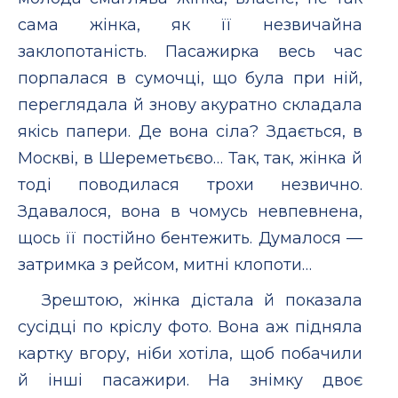
сама жiнка, як її незвичайна
заклопотанiсть. Пасажирка весь час
порпалася в сумочцi, що була при нiй,
переглядала й знову акуратно складала
якiсь папери. Де вона сiла? Здається, в
Москвi, в Шереметьєво… Так, так, жiнка й
тодi поводилася трохи незвично.
Здавалося, вона в чомусь невпевнена,
щось її постiйно бентежить. Думалося —
затримка з рейсом, митнi клопоти…
Зрештою, жiнка дiстала й показала
сусiдцi по крiслу фото. Вона аж пiдняла
картку вгору, нiби хотiла, щоб побачили
й iншi пасажири. На знiмку двоє