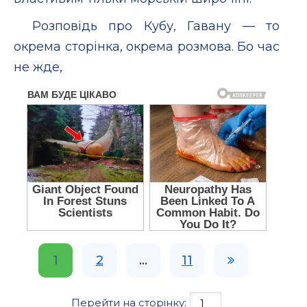
Розповiдь про Кубу, Гавану — то
окрема сторiнка, окрема розмова. Бо час
не жде,
1
2
...
11
Перейти на сторінку: