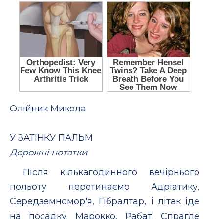
Олійник Микола
У ЗАТІНКУ ПАЛЬМ
Дорожні нотатки
Пiсля кiлькагодинного вечiрнього
польоту перетинаємо Адрiатику,
Середземномор'я, Гiбралтар, i лiтак iде
на посадку. Марокко, Рабат. Спрагле