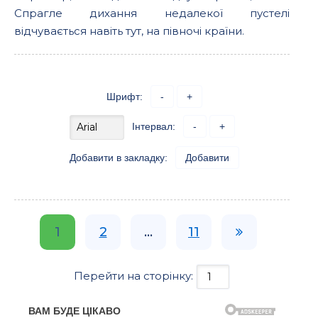
Спрагле дихання недалекої пустелi
вiдчувається навiть тут, на пiвночi країни.
Шрифт:
-
+
Інтервал:
-
+
Добавити в закладку:
Добавити
1
2
...
11
Перейти на сторінку: