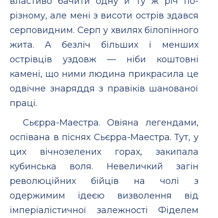
властиво бачити одну й ту ж рiч по-
рiзному, але менi з висоти острiв здався
серповидним. Серп у хвилях бiлопiнного
жита. А безлiч бiльших i менших
острiвцiв уздовж — нiби коштовнi
каменi, що ними людина прикрасила це
одвiчне знаряддя з правiкiв шанованої
працi.
Сьєрра-Маестра. Овiяна легендами,
оспiвана в пiснях Сьєрра-Маестра. Тут, у
цих вiчнозелених горах, закипала
кубинська воля. Невеличкий загiн
революцiйних бiйцiв на чолi з
одержимим iдеєю визволення вiд
iмперiалiстичної залежностi Фiделем