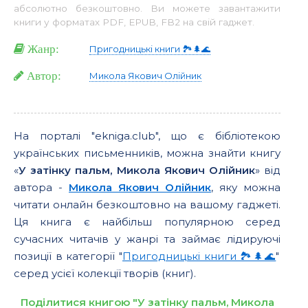
абсолютно безкоштовно. Ви можете завантажити
книги у форматах PDF, EPUB, FB2 на свій гаджет.
Жанр:
Пригодницькі книги 🏞️🌲🌊
Автор:
Микола Якович Олійник
На порталі "ekniga.club", що є бібліотекою
українських письменників, можна знайти книгу
«
У затiнку пальм, Микола Якович Олійник
» від
автора -
Микола Якович Олійник
, яку можна
читати онлайн безкоштовно на вашому гаджеті.
Ця книга є найбільш популярною серед
сучасних читачів у жанрі та займає лідируючі
позиції в категорії "
Пригодницькі книги 🏞️🌲🌊
"
серед усієї колекції творів (книг).
Поділитися книгою "У затiнку пальм, Микола