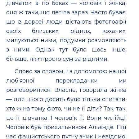
дiвчаток, а по боках — чоловiк i жiнка,
оця ж таки, що летiла зараз. Часто буває,
що в дорозi люди дiстають фотографiї
своїх близьких, рiдних, коханих,
милуються ними, подумки розмовляють
з ними. Однак тут було щось iнше,
бiльше, нiж просто сум за рiдними.
Слово за словом, i з допомогою нашої
люб'язної перекладачки ми
розговорилися. Власне, говорила жiнка
— для цього досить було тiльки спитати,
хто ж на тому фото, чи не її дiти? Так, так,
це її дiвчатка. I чоловiк її. Вони чилiйцi.
Чоловiк був прихильником Альєнде. Пiд
час фашистського путчу зник i невiдомо,