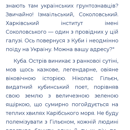
знають там українських грунтознавцiв?
Звичайно! Iзмаїльський, Соколовський.
Харкiвський iнститут iменi
Соколовського — один з провiдних у цiй
галузi. Ось повернуся з Куби i неодмiнно
поїду на Україну. Можна вашу адресу?"
Куба. Острiв виникає з ранкової сутiнi,
мов щось казкове, легендарне, овiяне
вiковiчною iсторiєю. Нiколас Гiльєн,
видатний кубинський поет, порiвняв
свою землю з величезною зеленою
ящiркою, що сумирно погойдується на
теплих хвилях Карiбського моря. Не буду
полемiзувати з Гiльєном, кожнiй людинi