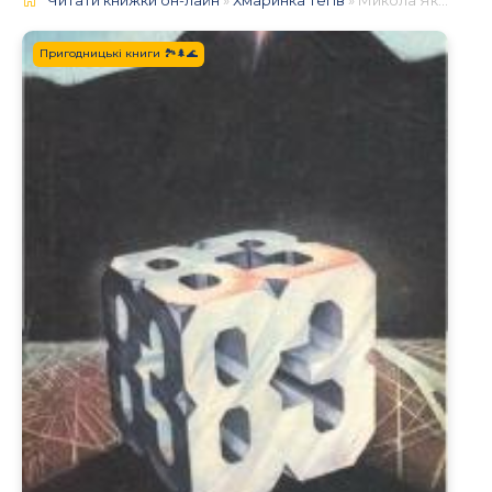
Пригодницькі книги 🏞️🌲🌊