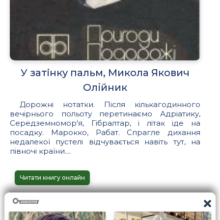
У затiнку пальм, Микола Якович
Олійник
Дорожнi нотатки. Пiсля кiлькагодинного
вечiрнього польоту перетинаємо Адрiатику,
Середземномор'я, Гiбралтар, i лiтак iде на
посадку. Марокко, Рабат. Спрагле дихання
недалекої пустелi вiдчувається навiть тут, на
пiвночi країни....
Читати книгу онлайн