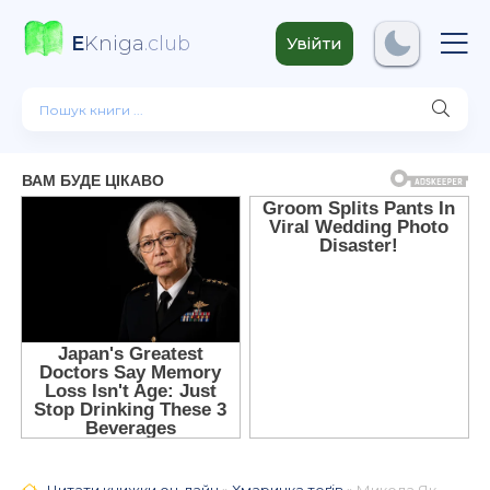
E
Kniga
.club
Увійти
Читати книжки он-лайн
»
Хмаринка теґів
» Микола Якович Олійник