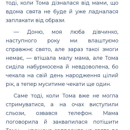
тоді, коли Тома дізналася від мами, що
вдома свята не буде й уже ладналася
заплакати від образи.
— Доню, моя люба дівчинко,
наступного року ми влаштуємо
справжнє свято, але зараз такої змоги
немає, — втішала малу мама, але Тома
сиділа набурмосена й невдоволена, бо
чекала на свій день народження цілий
рік, а тепер муситиме чекати ще один.
Саме тоді, коли Тома вже не могла
стримуватися, а на очах виступили
сльози, озвався телефон. Мама
поговорила й заквапилася потішити