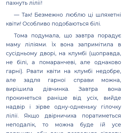
пахнуть лілії!
— Так! Безмежно люблю ці шляхетні
квіти! Особливо подобаються білі.
Тома подумала, що завтра порадує
маму ліліями. Їх вона запримітила в
сусідньому дворі, на клумбі (щоправда,
не білі, а помаранчеві, але однаково
гарні). Рвати квіти на клумбі недобре,
але задля гарної справи можна,
вирішила дівчинка. Завтра вона
прокинеться раніше від усіх, вийде
надвір і зірве одну-одненьку гілочку
лілії. Якщо двірничиха поратиметься
неподалік, то можна буде їй усе