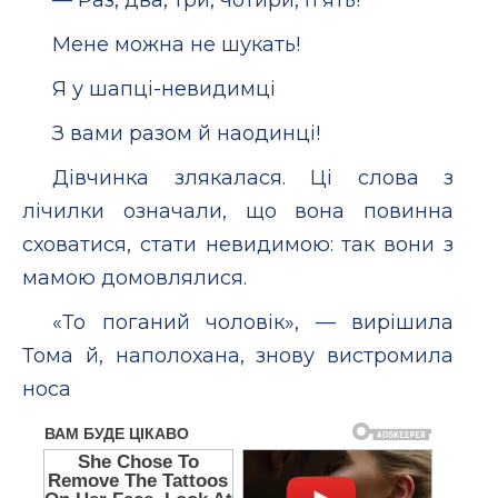
Мене можна не шукать!
Я у шапці-невидимці
З вами разом й наодинці!
Дівчинка злякалася. Ці слова з
лічилки означали, що вона повинна
сховатися, стати невидимою: так вони з
мамою домовлялися.
«То поганий чоловік», — вирішила
Тома й, наполохана, знову вистромила
носа