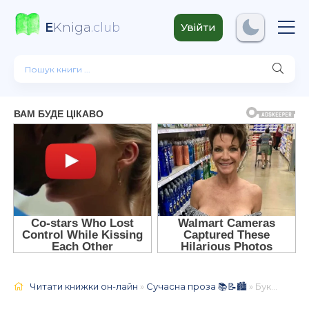
E
Kniga
.club
Увійти
Читати книжки он-лайн
»
Сучасна проза 📚📝🏙️
» Букет улюблених квітів