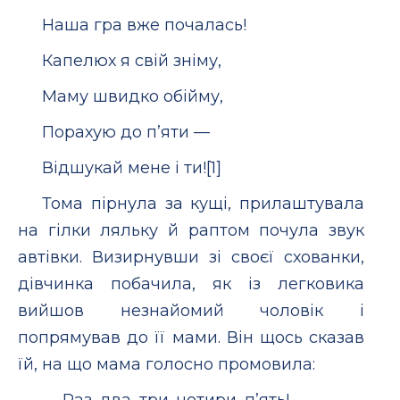
Наша гра вже почалась!
Капелюх я свій зніму,
Маму швидко обійму,
Порахую до п’яти —
Відшукай мене і ти![1]
Тома пірнула за кущі, прилаштувала
на гілки ляльку й раптом почула звук
автівки. Визирнувши зі своєї схованки,
дівчинка побачила, як із легковика
вийшов незнайомий чоловік і
попрямував до її мами. Він щось сказав
їй, на що мама голосно промовила:
— Раз, два, три, чотири, п’ять!