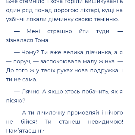
Вже стемніло. І хоча горіли вишикувані в
один ряд понад дорогою ліхтарі, кущі на
узбіччі лякали дівчинку своєю темінню.
— Мені страшно йти туди, —
зізналася Тома.
— Чому? Ти вже велика дівчинка, а я
— поруч, — заспокоювала малу жінка. —
До того ж у твоїх руках нова подружка, і
ти не сама.
— Лячно. А якщо хтось побачить, як я
пісяю?
— А ти лічилочку промовляй і нічого
не бійся! Ти станеш невидимою!
Пам’ятаєш її?