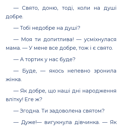
— Свято, доню, тоді, коли на душі
добре.
— Тобі недобре на душі?
— Моя ти допитлива! — усміхнулася
мама. — У мене все добре, тож і є свято.
— А тортик у нас буде?
— Буде, — якось непевно зронила
жінка.
— Як добре, що наші дні народження
влітку! Еге ж?
— Згодна. Ти задоволена святом?
— Дуже!— вигукнула дівчинка. — Як