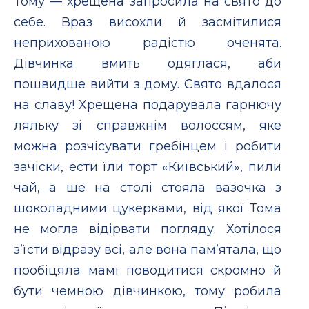
Тому — хрещена запросила на свято до
себе. Враз висохли й засмітилися
неприхованою радістю оченята.
Дівчинка вмить одяглася, аби
пошвидше вийти з дому. Свято вдалося
на славу! Хрещена подарувала гарнючу
ляльку зі справжнім волоссям, яке
можна розчісувати гребінцем і робити
зачіски, ести їли торт «Київський», пили
чай, а ще на столі стояла вазочка з
шоколадними цукерками, від якої Тома
не могла відірвати погляду. Хотілося
з’їсти відразу всі, але вона пам’ятала, що
пообіцяла мамі поводитися скромно й
бути чемною дівчинкою, тому робила