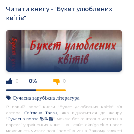
Читати книгу - "Букет улюблених
квітів"
0%
0
0
Сучасна зарубіжна література
В повній версії книги "Букет улюблених квітів" від
автора
Світлана Талан
, яка відноситься до жанру
"
Сучасна проза 📚📝🏙️
", можна безкоштовно читати на
порталі українських книг. Наш сайт ekniga.club надає
можливість читати повні версії книг на Вашому гаджеті