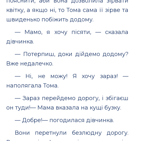
пояснити, аби вона дозволила зірвати
квітку, а якщо ні, то Тома сама її зірве та
швиденько побіжить додому.
— Мамо, я хочу пісяти, — сказала
дівчинка.
— Потерпиш, доки дійдемо додому?
Вже недалечко.
— Ні, не можу! Я хочу зараз! —
наполягала Тома.
— Зараз перейдемо дорогу, і збігаєш
он туди!— Мама вказала на кущі бузку.
— Добре!— погодилася дівчинка.
Вони перетнули безлюдну дорогу.