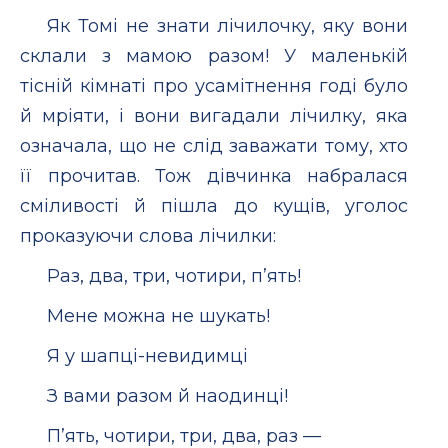
Як Томі не знати лічилочку, яку вони
склали з мамою разом! У маленькій
тісній кімнаті про усамітнення годі було
й мріяти, і вони вигадали лічилку, яка
означала, що не слід заважати тому, хто
її прочитав. Тож дівчинка набралася
сміливості й пішла до кущів, уголос
проказуючи слова лічилки:
Раз, два, три, чотири, п’ять!
Мене можна не шукать!
Я у шапці-невидимці
З вами разом й наодинці!
П’ять, чотири, три, два, раз —