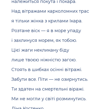
належиться покута і покара.
Над вітражами карколомних трас
я тільки жінка з крилами Ікара.
Розтане віск — я в море упаду
і захлинуся морем, як тобою.
Цієї жаги некликану біду
лише твоєю ніжністю загою.
Стоять в шибках осінні вітражі.
Забути все. Піти — не озирнутись.
Ти здатен на смертельні віражі.
Ми не могли у світі розминутись.
Ліна Костенко