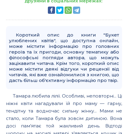
друзями в соціальних мережах:
Короткий опис до книги "Букет
улюблених квітів", що доступна онлайн,
може містити інформацію про головних
героїв та їх пригоди, основну тематику або
філософські погляди автора, що можуть
зацікавити читача. Крім того, короткий опис
може містити деякі відгуки чи рецензії від
читачів, які вже ознайомилися з книгою, що
дасть більш об'єктивну інформацію про твір.
Тамара любила лілії. Особливі, неповторні... Ці
ніжні квіти нагадували їй про маму — гарну,
тендітну та водночас сильну жінку... Мами не
стало, коли Тамара була зовсім дитиною. Вона
досі пам’ятає той жахливий день. Відтоді
щороку на могилі матері з’являється кошик із