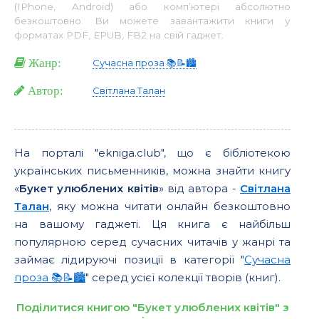
(IPhone, Android) або комп’ютері абсолютно
безкоштовно. Ви можете завантажити книги у
форматах PDF, EPUB, FB2 на свій гаджет.
Жанр:
Сучасна проза 📚📝🏙️
Автор:
Світлана Талан
На порталі "ekniga.club", що є бібліотекою
українських письменників, можна знайти книгу
«
Букет улюблених квітів
» від автора -
Світлана
Талан
, яку можна читати онлайн безкоштовно
на вашому гаджеті. Ця книга є найбільш
популярною серед сучасних читачів у жанрі та
займає лідируючі позиції в категорії "
Сучасна
проза 📚📝🏙️
" серед усієї колекції творів (книг).
Поділитися книгою "Букет улюблених квітів" з