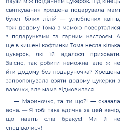
паузи між поїданням цукерок. Під кінець
святкування хрещена подарувала мамі
букет білих лілій — улюблених квітів,
тож додому Тома з мамою поверталися
з подарунками та гарним настроєм. А
ще в кишені кофтинки Тома несла кілька
цукерок, які їй вдалося приховати.
Звісно, так робити неможна, але ж не
йти додому без подаруночка? Хрещена
запропонувала взяти додому цукерки з
вазочки, але мама відмовилася.
— Мариночко, та ти що?! — сказала
вона. — Я тобі така вдячна за цей вечір,
що навіть слів бракує! Ми й не
сподівалися!