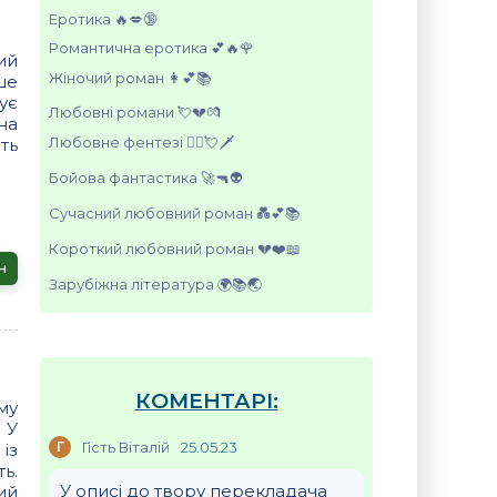
Еротика 🔥💋🔞
Романтична еротика 💕🔥🌹
ий
Жіночий роман 👩💕📚
ше
ує
Любовні романи 💘💔💏
на
Любовне фентезі 🧝‍♀️💘🗡️
ть
Бойова фантастика 🚀🔫👽
Сучасний любовний роман 💑💕📚
Короткий любовний роман 💔❤️📖
н
Зарубіжна література 🌍📚🌏
КОМЕНТАРІ:
му
 У
Г
Гість Віталій
25.05.23
із
ь.
У описі до твору перекладача
ий