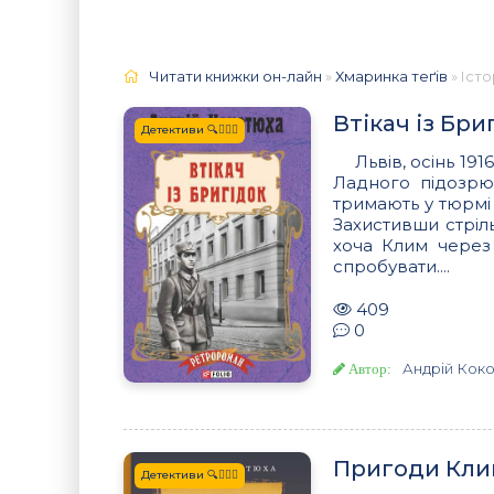
Читати книжки он-лайн
»
Хмаринка теґів
» Іст
Втікач із Бри
Детективи 🔍🕵️‍♂️🔪
Львів, осінь 19
Ладного підозрюю
тримають у тюрмі 
Захистивши стріл
хоча Клим через 
спробувати....
409
0
Андрій Кок
Автор:
Пригоди Кли
Детективи 🔍🕵️‍♂️🔪