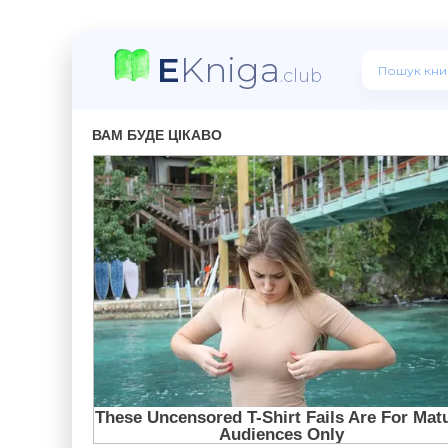
E
Kniga
.club