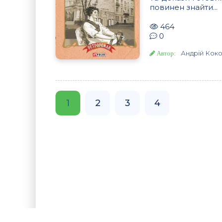
повинен знайти...
464
0
Андрій Кок
Автор:
1
2
3
4