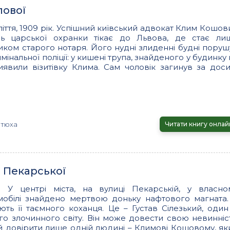
лової
ліття, 1909 рік. Успішний київський адвокат Клим Кошов
нь царської охранки тікає до Львова, де стає ли
ком старого нотаря. Його нудні злиденні будні поруш
мінальної поліції: у кишені трупа, знайденого у будинку 
виявили візитівку Клима. Сам чоловік загинув за доси
отюха
Читати книгу онлай
з Пекарської
ік. У центрі міста, на вулиці Пекарській, у власно
мобілі знайдено мертвою доньку нафтового магната.
ють її таємного коханця. Це – Густав Сілезький, один 
ого злочинного світу. Він може довести свою невинніст
й довірити лише одній людині – Климові Кошовому, як