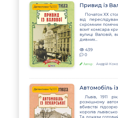
Привид із Ва
Детективи 🔍🕵️‍♂️🔪
Початок ХХ сто
від переслідува
скромним помічни
візит комісара кри
вулиці Валовій, 
дивних...
439
0
Андрій Кок
Автор:
Автомобіль і
Детективи 🔍🕵️‍♂️🔪
Львів, 1911 р
розкішному авто
вбивстві підозрю
королів львівськ
Та докази готови