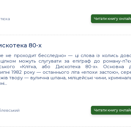
отюха
Читати книгу онлай
искотека 80-х
е не проходит бесследно» — ці слова із колись дово
 цілком можуть слугувати за епіґраф до роману-п?є
ського «Клітка, або Дискотека 80-х». Основна д
липні 1982 року — останнього літа «епохи застою», сер
ів твору — вулична шпана, міліцейські чини, криміналь
і...
блевський
Читати книгу онлай