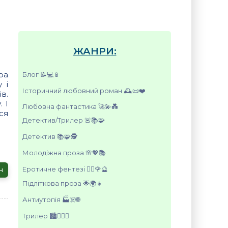
ЖАНРИ:
ара
Блог 📝💻📱
 і
Історичний любовний роман 🕰️📜❤️
в.
 І
Любовна фантастика 🚀💫💑
ся
Детектив/Трилер 🚨📚🧩
Детектив 📚🧩🕵️
Молодіжна проза 🌸💖📚
Еротичне фентезі 🧚‍♀️🌹🔮
н
Підліткова проза 🌟🌍👧
Антиутопія 🏭☠️🌐
Трилер 🏙️🕵️‍♀️🌐