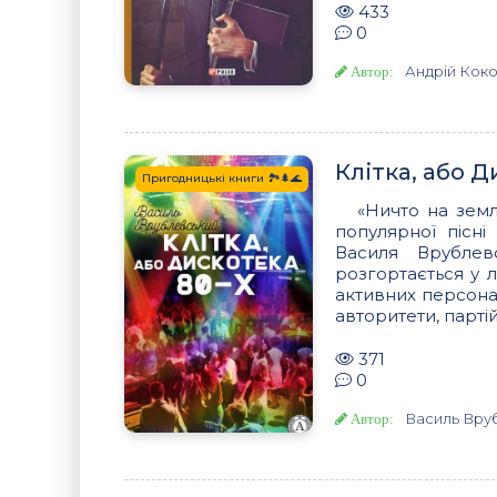
433
0
Андрій Кок
Автор:
Клітка, або Д
Пригодницькі книги 🏞️🌲🌊
«Ничто на земл
популярної пісні
Василя Врублев
розгортається у 
активних персонаж
авторитети, партійн
371
0
Василь Вру
Автор: