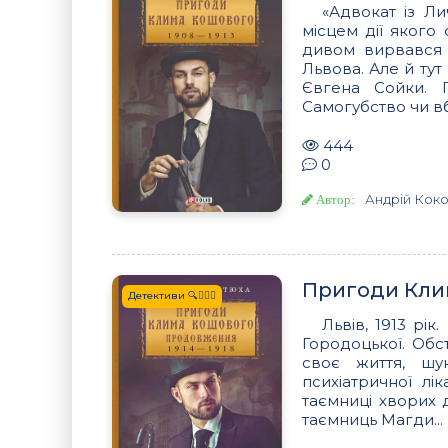
«Адвокат із Ли
місцем дії якого
дивом вирвався 
Львова. Але й тут
Євгена Сойки. П
Самогубство чи вб
444
0
Андрій Кок
Автор:
Пригоди Кли
Детективи 🔍🕵️‍♂️🔪
Львів, 1913 рі
Городоцької. Обс
своє життя, шу
психіатричної лі
таємниці хворих д
таємниць Магди...