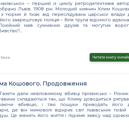
чаківської» – перший із циклу ретродетективів автор
 обрано Львів. 1908 рік. Молодий киянин Клим Кошов
з тюрми й тікає від переслідувань царської влади 
 його заарештовує поліція – біля трупа відомого адвока
окійний мав сумнівних друзів та могутніх ворогі
ивство?...
отюха
Читати книгу онлай
ма Кошового. Продовження
к. Газети дали невловимому вбивці прізвисько – Різник 
тавини складаються так, що Климу доводиться рятува
каючи вбивцю, і такі пошуки приводять його 
карні, де він мимоволі відкриє світ львівських повій 
уш. Це змінить його життя і підніме завісу над однією