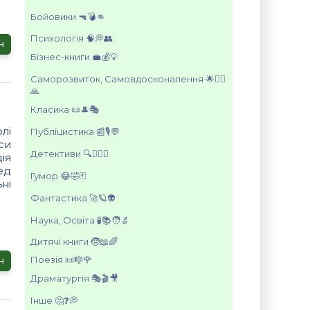
Бойовики 🔫💣👊
Психологія 🧠💭👥
н
Бізнес-книги 💼💰💡
Саморозвиток, Самовдосконалення 🌟🧘‍♂️
🙏
Класика 📜🎩🎭
лі
Публіцистика 📰🎙️💬
си
Детективи 🔍🕵️‍♂️🔪
ія
ед
Гумор 😂🤣🃏
ні
Фантастика 🚀🪐👽
Наука, Освіта 🧪📚🧑‍🔬
Дитячі книги 🧒📖🌈
Поезія 📜🎼🌹
н
Драматургія 🎭🎬🎥
Інше 🤔❓💭