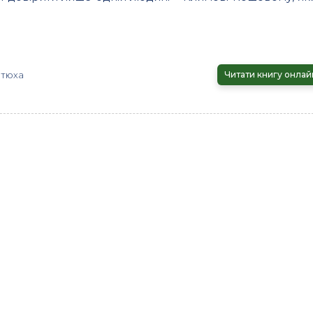
отюха
Читати книгу онлай