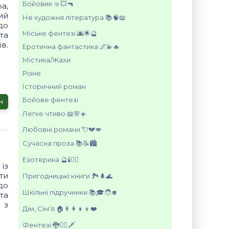
Бойовик 🤜💥🔫
а,
ий
Не художня література 📚🧠📖
до
Міське фентезі 🌆🌟🔮
та
в.
Еротична фантастика 🌌💫🔥
Містика/Жахи
Різне
Історичний роман
Бойове фентезі
н
Легке чтиво 📖🌸☀️
Любовні романи 💘💔💋
Сучасна проза 📚📝🏙️
Езотерика 🔮🕯️🧘‍♀️
із
ти
Пригодницькі книги 🏞️🌲🌊
до
Шкільні підручники 📚🎓🧑‍🎓
та
 з
Дім, Сім'я 🏠👨‍👩‍👧‍👦❤️
Фентезі 🐉🧝‍♀️🗡️