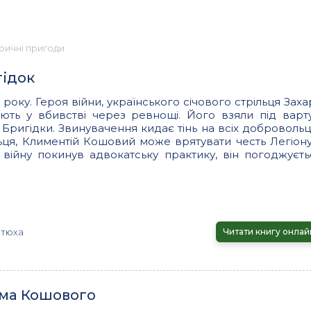
оричні пригоди
гідок
16 року. Героя війни, українського січового стрільця Зах
ть у вбивстві через ревнощі. Його взяли під варту
Бригідки. Звинувачення кидає тінь на всіх добровольці
ьця, Климентій Кошовий може врятувати честь Легіону.
війну покинув адвокатську практику, він погоджуєть
отюха
Читати книгу онлай
ма Кошового