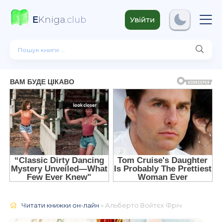
E
Kniga
.club
Увійти
Читати книжки он-лайн
» Альберто Войтєх Фріч