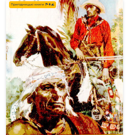
Пригодницькі книги 🏞️🌲🌊