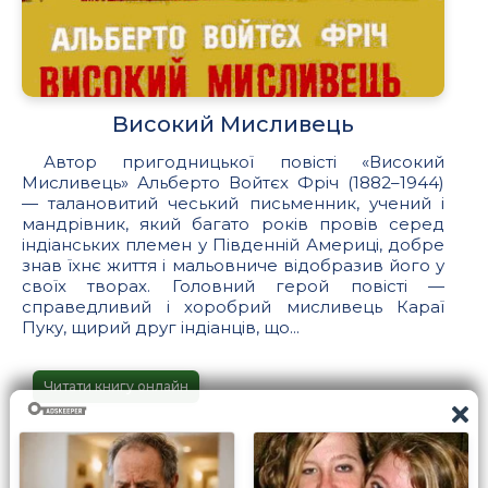
Високий Мисливець
Автор пригодницької повісті «Високий
Мисливець» Альберто Войтєх Фріч (1882–1944)
— талановитий чеський письменник, учений і
мандрівник, який багато років провів серед
індіанських племен у Південній Америці, добре
знав їхнє життя і мальовниче відобразив його у
своїх творах. Головний герой повісті —
справедливий і хоробрий мисливець Караї
Пуку, щирий друг індіанців, що...
Читати книгу онлайн